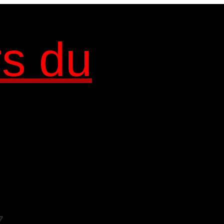
rs du
7