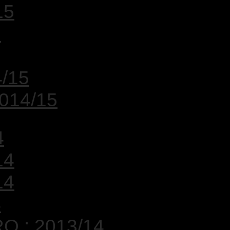
15
5
4/15
2014/15
4
14
14
4
O : 2013/14