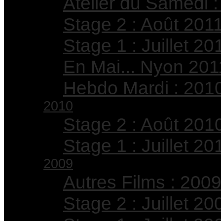
Atelier du Samedi :
Stage 2 : Août 201
Stage 1 : Juillet 20
En Mai... Nyon 201
Hebdo Mardi : 201
2010
Stage 2 : Août 201
Stage 1 : Juillet 20
2009
Autres Films : 200
Stage 2 : Juillet 20