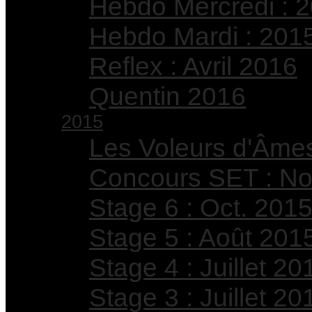
Hebdo Mercredi : 
Hebdo Mardi : 201
Reflex : Avril 2016
Quentin 2016
2015
Les Voleurs d'Âme
Concours SET : No
Stage 6 : Oct. 201
Stage 5 : Août 201
Stage 4 : Juillet 20
Stage 3 : Juillet 20