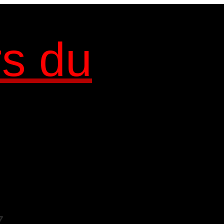
rs du
7