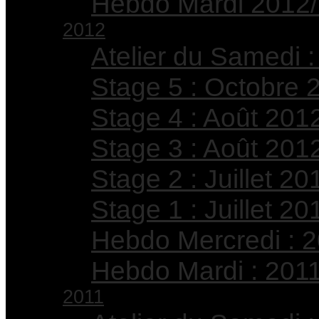
Hebdo Mardi 2012
2012
Atelier du Samedi :
Stage 5 : Octobre 
Stage 4 : Août 201
Stage 3 : Août 201
Stage 2 : Juillet 20
Stage 1 : Juillet 20
Hebdo Mercredi : 
Hebdo Mardi : 201
2011