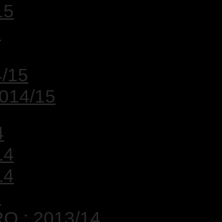
15
5
4/15
2014/15
4
14
14
4
O : 2013/14