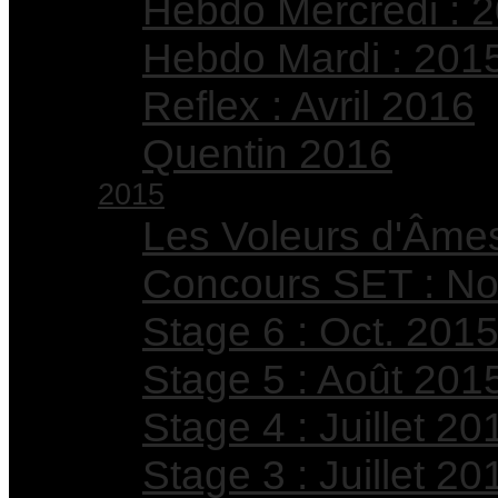
Hebdo Mercredi : 
Hebdo Mardi : 201
Reflex : Avril 2016
Quentin 2016
2015
Les Voleurs d'Âme
Concours SET : No
Stage 6 : Oct. 201
Stage 5 : Août 201
Stage 4 : Juillet 20
Stage 3 : Juillet 20