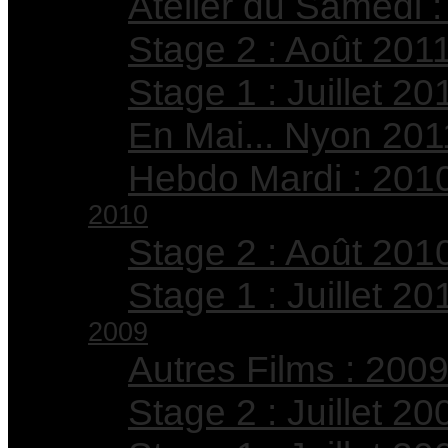
Atelier du Samedi :
Stage 2 : Août 201
Stage 1 : Juillet 20
En Mai... Nyon 201
Hebdo Mardi : 201
2010
Stage 2 : Août 201
Stage 1 : Juillet 20
2009
Autres Films : 200
Stage 2 : Juillet 20